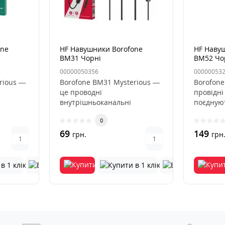
one
HF Навушники Borofone
HF Наву
BM31 Чорні
BM52 Чо
00000050356
00000053
rious —
Borofone BM31 Mysterious —
Borofone
це проводні
провідні
внутрішньоканальні
поєдную
ом, які
наушники з мікрофоном, які
високу я
0
поєднують у соб..
69
149
грн.
грн