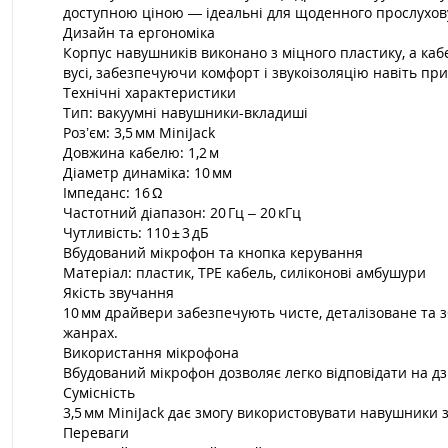
доступною ціною — ідеальні для щоденного прослухову
Дизайн та ергономіка
Корпус навушників виконано з міцного пластику, а кабе
вусі, забезпечуючи комфорт і звукоізоляцію навіть при
Технічні характеристики
Тип: вакуумні навушники-вкладиші
Роз’єм: 3,5 мм MiniJack
Довжина кабелю: 1,2 м
Діаметр динаміка: 10 мм
Імпеданс: 16 Ω
Частотний діапазон: 20 Гц – 20 кГц
Чутливість: 110 ± 3 дБ
Вбудований мікрофон та кнопка керування
Матеріал: пластик, TPE кабель, силіконові амбушури
Якість звучання
10 мм драйвери забезпечують чисте, деталізоване та з
жанрах.
Використання мікрофона
Вбудований мікрофон дозволяє легко відповідати на дз
Сумісність
3,5 мм MiniJack дає змогу використовувати навушники
Переваги