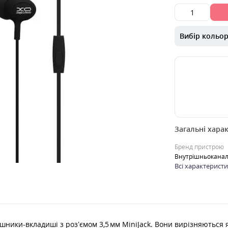
Вибір кольо
00000036394
Загальні хара
HF Навушники 
дротові вакуу
Бренд пристрою
вкладиші з роз’
Внутрішньоканал
Вони в..
Всі характерист
0
69
грн.
Ку
шники-вкладиші з роз’ємом 3,5 мм MiniJack. Вони вирізняються