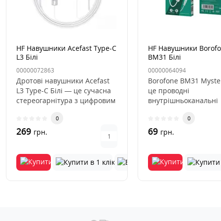
HF Навушники Acefast Type-C
HF Навушники Borof
L3 Білі
BM31 Білі
00000072863
00000064094
Дротові навушники Acefast
Borofone BM31 Myste
L3 Type-C Білі — це сучасна
це проводні
стереогарнітура з цифровим
внутрішньоканальні
роз'ємом USB Type-C..
наушники з мікрофон
0
0
поєднують у соб..
269
69
грн.
грн.