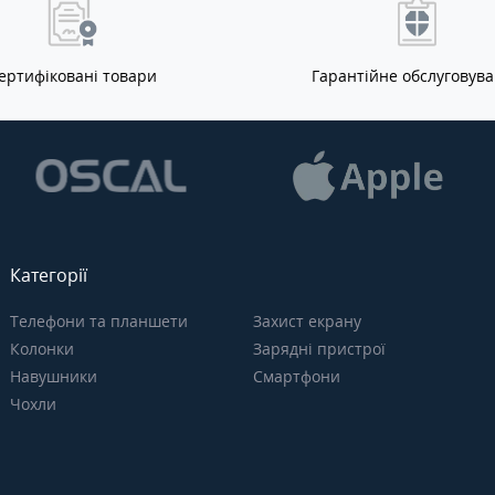
ертифіковані товари
Гарантійне обслуговув
Категорії
Телефони та планшети
Захист екрану
Колонки
Зарядні пристрої
Навушники
Смартфони
Чохли