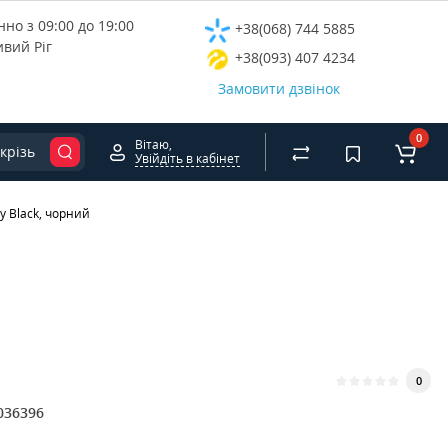
но з 09:00 до 19:00
+38(068) 744 5885
ивий Ріг
+38(093) 407 4234
Замовити дзвінок
0
Вітаю,
крізь
Увійдіть в кабінет
y Black, чорний
0
036396