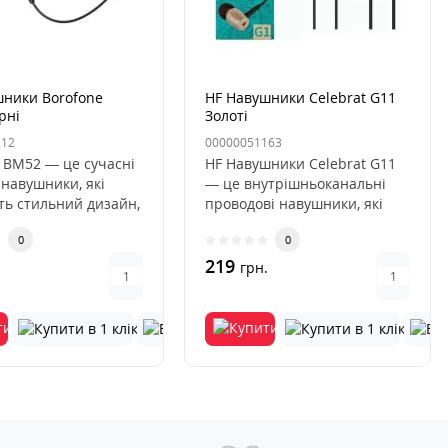
шники Borofone
HF Навушники Celebrat G11
рні
Золоті
212
00000051163
 BM52 — це сучасні
HF Навушники Celebrat G11
 навушники, які
— це внутрішньоканальні
ть стильний дизайн,
проводові навушники, які
кість звучання..
поєднують у собі стильний..
0
0
219
.
грн.