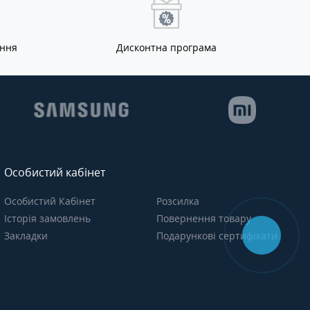
ання
Дисконтна програма
Особистий кабінет
Особистий Кабінет
Розсилка
Історія замовлень
Повернення товару
Закладки
Подарункові сертифікати