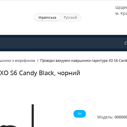
Щоден
м. Кр
Українська
Русский
С
шники з мікрофоном
Провідні вакуумні навушники-гарнітура XO S6 Cand
XO S6 Candy Black, чорний
Хіт
Модель:
00000