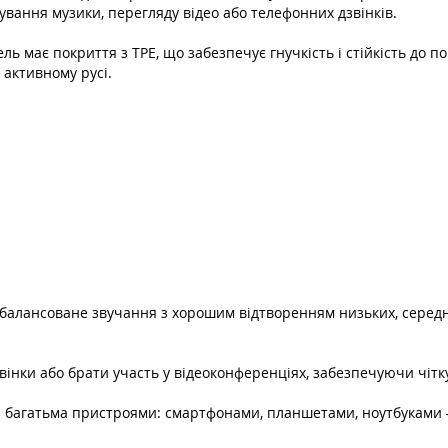
вання музики, перегляду відео або телефонних дзвінків.
ль має покриття з TPE, що забезпечує гнучкість і стійкість до 
 активному русі.
балансоване звучання з хорошим відтворенням низьких, середні
вінки або брати участь у відеоконференціях, забезпечуючи чітк
 з багатьма пристроями: смартфонами, планшетами, ноутбуками 