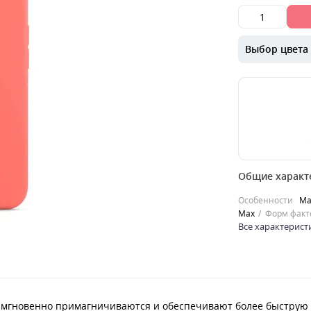
Выбор цвета
00000043354
Общие характ
MagSafe — это
аксессуаров, 
Особенности
Ma
примагничива
Max
Форм факт
более ..
Все характерист
0
379
грн.
Продано
 мгновенно примагничиваются и обеспечивают более быструю бе