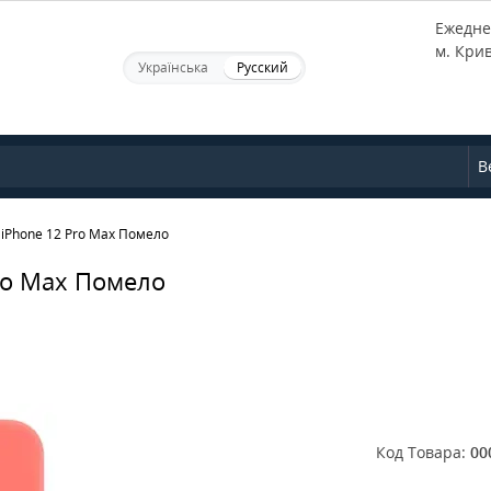
Ежеднев
м. Кри
Українська
Русский
В
iPhone 12 Pro Max Помело
ro Max Помело
Код Товара:
00