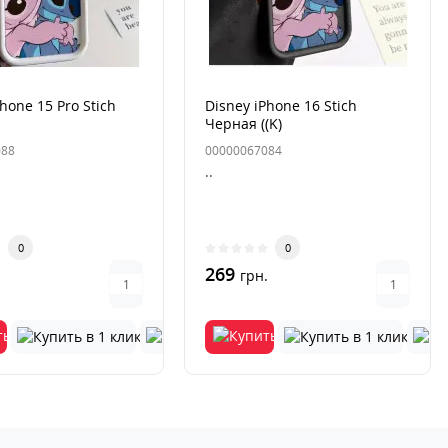
hone 15 Pro Stich
Disney iPhone 16 Stich
Черная ((K)
088
00000067084
..
0
0
269
.
грн.