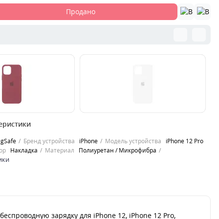
Продано
00000049054
00
еристики
 новая экосистема
MagSafe — это новая экосистема
Ma
которые мгновенно
аксессуаров, которые мгновенно
ак
gSafe
Бренд устройства
iPhone
Модель устройства
iPhone 12 Pro
ются и обеспечивают
примагничиваются и обеспечивают
п
ор
Накладка
Материал
Полиуретан / Микрофибра
более ..
бо
ики
0
449
2
грн.
Продано
спроводную зарядку для iPhone 12, iPhone 12 Pro,