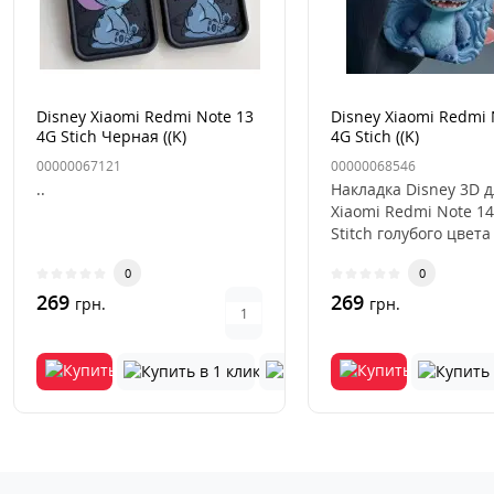
Disney Xiaomi Redmi Note 13
Disney Xiaomi Redmi 
4G Stich Черная ((K)
4G Stich ((K)
00000067121
00000068546
..
Накладка Disney 3D 
Xiaomi Redmi Note 14
Stitch голубого цвета
стильный и практич
0
0
акс..
269
269
грн.
грн.