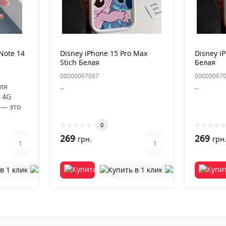
Note 14
Disney iPhone 15 Pro Max
Disney iP
Stich Белая
Белая
00000067087
00000067
для
..
..
 4G
 — это
ный
0
269
269
грн.
грн