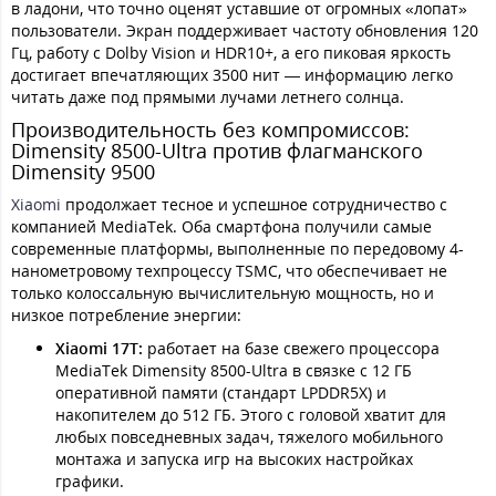
в ладони, что точно оценят уставшие от огромных «лопат»
пользователи. Экран поддерживает частоту обновления 120
Гц, работу с Dolby Vision и HDR10+, а его пиковая яркость
достигает впечатляющих 3500 нит — информацию легко
читать даже под прямыми лучами летнего солнца.
Производительность без компромиссов:
Dimensity 8500-Ultra против флагманского
Dimensity 9500
Xiaomi
продолжает тесное и успешное сотрудничество с
компанией MediaTek. Оба смартфона получили самые
современные платформы, выполненные по передовому 4-
нанометровому техпроцессу TSMC, что обеспечивает не
только колоссальную вычислительную мощность, но и
низкое потребление энергии:
Xiaomi 17T:
работает на базе свежего процессора
MediaTek Dimensity 8500-Ultra в связке с 12 ГБ
оперативной памяти (стандарт LPDDR5X) и
накопителем до 512 ГБ. Этого с головой хватит для
любых повседневных задач, тяжелого мобильного
монтажа и запуска игр на высоких настройках
графики.