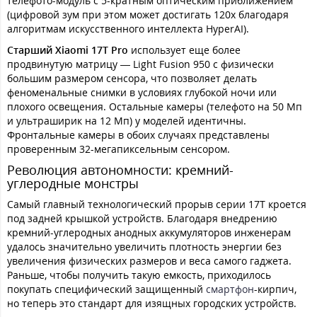
телефото-модуль с 5-кратным оптическим приближением
(цифровой зум при этом может достигать 120х благодаря
алгоритмам искусственного интеллекта HyperAI).
Старший Xiaomi 17T Pro
использует еще более
продвинутую матрицу — Light Fusion 950 с физически
большим размером сенсора, что позволяет делать
феноменальные снимки в условиях глубокой ночи или
плохого освещения. Остальные камеры (телефото на 50 Мп
и ультраширик на 12 Мп) у моделей идентичны.
Фронтальные камеры в обоих случаях представлены
проверенным 32-мегапиксельным сенсором.
Революция автономности: кремний-
углеродные монстры
Самый главный технологический прорыв серии 17T кроется
под задней крышкой устройств. Благодаря внедрению
кремний-углеродных анодных аккумуляторов инженерам
удалось значительно увеличить плотность энергии без
увеличения физических размеров и веса самого гаджета.
Раньше, чтобы получить такую емкость, приходилось
покупать специфический защищенный
смартфон
-кирпич,
но теперь это стандарт для изящных городских устройств.