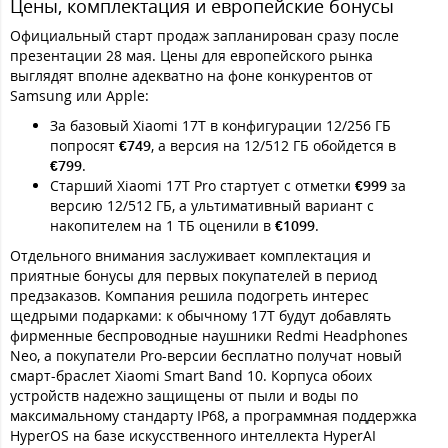
Цены, комплектация и европейские бонусы
Официальный старт продаж запланирован сразу после
презентации 28 мая. Цены для европейского рынка
выглядят вполне адекватно на фоне конкурентов от
Samsung или Apple:
За базовый Xiaomi 17T в конфигурации 12/256 ГБ
попросят
€749
, а версия на 12/512 ГБ обойдется в
€799
.
Старший Xiaomi 17T Pro стартует с отметки
€999
за
версию 12/512 ГБ, а ультимативный вариант с
накопителем на 1 ТБ оценили в
€1099
.
Отдельного внимания заслуживает комплектация и
приятные бонусы для первых покупателей в период
предзаказов. Компания решила подогреть интерес
щедрыми подарками: к обычному 17T будут добавлять
фирменные беспроводные наушники Redmi Headphones
Neo, а покупатели Pro-версии бесплатно получат новый
смарт-браслет Xiaomi Smart Band 10. Корпуса обоих
устройств надежно защищены от пыли и воды по
максимальному стандарту IP68, а программная поддержка
HyperOS на базе искусственного интеллекта HyperAI