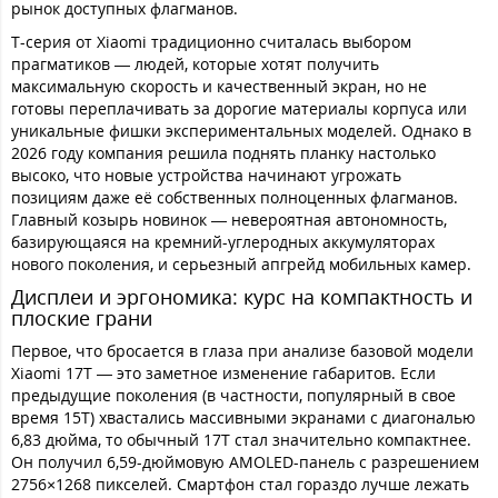
рынок доступных флагманов.
Т-серия от Xiaomi традиционно считалась выбором
прагматиков — людей, которые хотят получить
максимальную скорость и качественный экран, но не
готовы переплачивать за дорогие материалы корпуса или
уникальные фишки экспериментальных моделей. Однако в
2026 году компания решила поднять планку настолько
высоко, что новые устройства начинают угрожать
позициям даже её собственных полноценных флагманов.
Главный козырь новинок — невероятная автономность,
базирующаяся на кремний-углеродных аккумуляторах
нового поколения, и серьезный апгрейд мобильных камер.
Дисплеи и эргономика: курс на компактность и
плоские грани
Первое, что бросается в глаза при анализе базовой модели
Xiaomi 17T — это заметное изменение габаритов. Если
предыдущие поколения (в частности, популярный в свое
время 15T) хвастались массивными экранами с диагональю
6,83 дюйма, то обычный 17T стал значительно компактнее.
Он получил 6,59-дюймовую AMOLED-панель с разрешением
2756×1268 пикселей. Смартфон стал гораздо лучше лежать