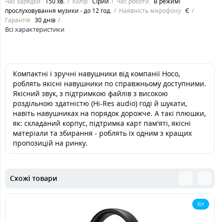
Час зарядки
150 хв.
Колір
Сірий
Час роботи
В режимі
прослуховування музики - до 12 год.
Наявність мікрофону
Є
Гарантія
30 днів
Всі характеристики
Компактні і зручні навушники від компанії Hoco,
роблять якісні навушники по справжньому доступними.
Якісний звук, з підтримкою файлів з високою
роздільною здатністю (Hi-Res audio) годі й шукати,
навіть навушниках на порядок дорожче. А такі плюшки,
як: складаний корпус, підтримка карт пам'яті, якісні
матеріали та збирання - роблять їх одним з кращих
пропозицій на ринку.
Схожі товари
Хіт