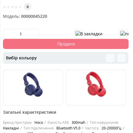
0
Модель:
00000045220
Продано
Вибір кольору
519
479
5
грн.
грн.
Загальні характеристики
Бренд пристрою
Hoco
Ємність АКБ
300mah
Тип навушників
Накладні
Тип підключення
Bluetooth V5.0
Частота
20-20000Гц