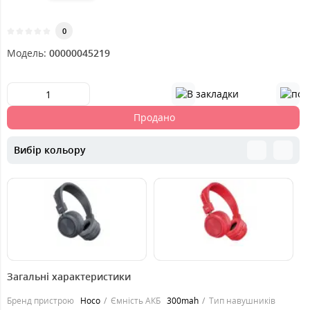
0
Модель:
00000045219
Продано
Вибір кольору
479
479
5
грн.
грн.
Загальні характеристики
Бренд пристрою
Hoco
Ємність АКБ
300mah
Тип навушників