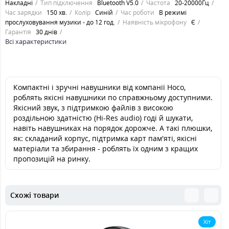
Накладні
Тип підключення
Bluetooth V5.0
Частота
20-20000Гц
Час зарядки
150 хв.
Колір
Синій
Час роботи
В режимі
прослуховування музики - до 12 год.
Наявність мікрофону
Є
Гарантія
30 днів
Всі характеристики
Компактні і зручні навушники від компанії Hoco,
роблять якісні навушники по справжньому доступними.
Якісний звук, з підтримкою файлів з високою
роздільною здатністю (Hi-Res audio) годі й шукати,
навіть навушниках на порядок дорожче. А такі плюшки,
як: складаний корпус, підтримка карт пам'яті, якісні
матеріали та збирання - роблять їх одним з кращих
пропозицій на ринку.
Схожі товари
Хіт