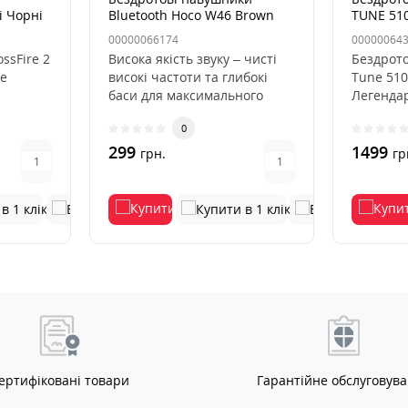
i Чорні
Bluetooth Hoco W46 Brown
TUNE 51
00000066174
00000064
ssFire 2
Висока якість звуку – чисті
Бездрото
це
високі частоти та глибокі
Tune 510
баси для максимального
Легендар
 типу,
задоволення від музики...
неймовір
0
Tune 510
299
1499
грн.
гр
ертифіковані товари
Гарантійне обслуговув