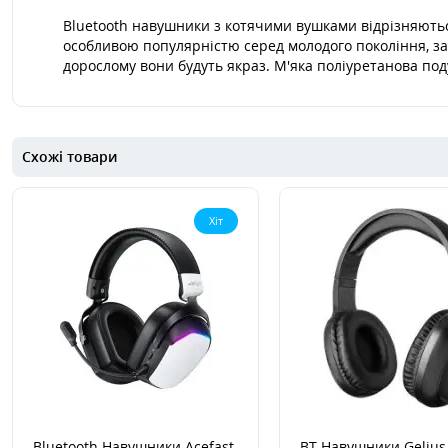
Bluetooth навушники з котячими вушками відрізняютьс
особливою популярністю серед молодого покоління, за
дорослому вони будуть якраз. М'яка поліуретанова под
Схожі товари
Хіт
Bluetooth Навушники Acefast
BT Навушники Gelius