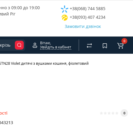
но з 09:00 до 19:00
+38(068) 744 5885
ивий Ріг
+38(093) 407 4234
Замовити дзвінок
0
Вітаю,
крізь
Увійдіть в кабінет
TN28 Violet дитячі з вушками кошеня, фіолетовий
ості
0
043213