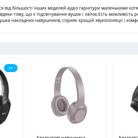
я від більшості інших моделей аудіо гарнітури маленькими ко
вдяки тому, що є підсвічування вушок і лапок.Есть можливість 
ушка накладних навушників, сприяє кращій звукоізоляції і ком
Хіт
Бездротові навушники
Бездрото