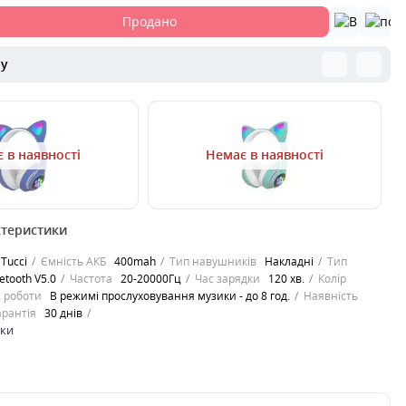
Продано
ру
 в наявності
Немає в наявності
00000043211
00
ктеристики
ушники з котячими
Bluetooth навушники з котячими
Bl
зняються від
вушками відрізняються від
ву
Tucci
Ємність АКБ
400mah
Тип навушників
Накладні
Тип
х моделей аудіо
більшості інших моделей аудіо
бі
etooth V5.0
Частота
20-20000Гц
Час зарядки
120 хв.
Колір
.
гарнітури мал..
га
 роботи
В режимі прослуховування музики - до 8 год.
Наявність
1
арантія
30 днів
999
9
грн.
ики
Продано