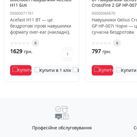
H11 Білі
CrossFire 2 GP HP-007
00000071761
00000066670
Acefast H11 BT — це
Навушники Gelius Cro
бездротові ігрові навушники
GP HP-007i Чорні — 
формату over-ear (накладні),
сучасна бездротова
які поєднують Bluetooth..
гарнітура накладного
0
0
яка..
1629
797
грн.
грн.
Професійне обслуговування
С