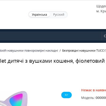
Щоден
м. Кр
Українська
Русский
С
tooth навушники повнорозмірні накладні
Безпровідні навушники TUCCI S
let дитячі з вушками кошеня, фіолетовий
Немає в наявн
Хіт
Модель:
00000