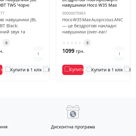
0BT TWS Чорні
навушники Hoco W35 Max
Auspicious ANC Срібні
377
00000070963
ві навушники JBL
Hoco W35 Max Auspicious ANC
BT Black:
— це бездротові накладні
ний звук та
навушники (over‑ear/
на автономністьJBL
накладна конструкція) з акт..
0
0
BT..
1099
н.
грн.
ання
Дисконтна програма