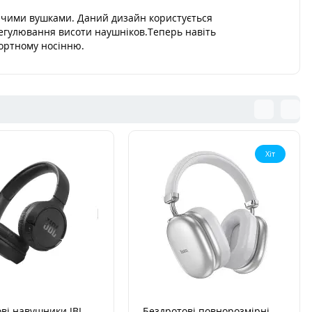
тячими вушками. Даний дизайн користується
регулювання висоти наушніков.Теперь навіть
фортному носінню.
Хіт
ві навушники JBL
Бездротові повнорозмірні