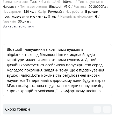
Бренд пристрою
Tucci
Ємність АКБ
400mah
Тип навушників
Накладні
Тип підключення
Bluetooth V5.0
Частота
20-20000Гц
Час зарядки
120 хв.
Колір
Рожевий
Час роботи
В режимі
прослуховування музики - до 8 год.
Наявність мікрофону
Є
Гарантія
30 днів
Всі характеристики
Bluetooth навушники з котячими вушками
відрізняються від більшості інших моделей аудіо
гарнітури маленькими котячими вушками. Даний
дизайн користується особливою популярністю серед
молодого покоління, завдяки тому, що є підсвічування
вушок і лапок.Есть можливість регулювання висоти
наушніков.Теперь навіть дорослому вони будуть якраз.
М'яка поліуретанова подушка накладних навушників,
сприяє кращій звукоізоляції і комфортному носінню.
Схожі товари