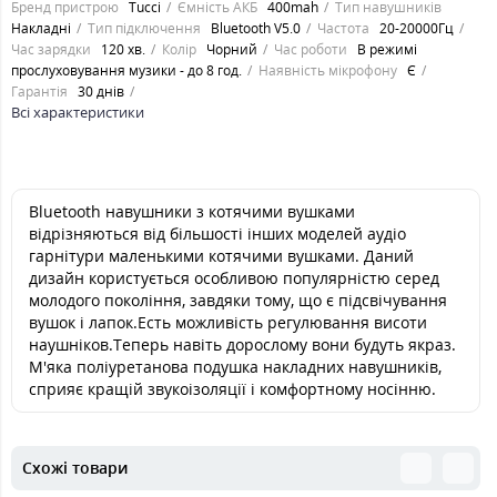
Бренд пристрою
Tucci
Ємність АКБ
400mah
Тип навушників
Накладні
Тип підключення
Bluetooth V5.0
Частота
20-20000Гц
Час зарядки
120 хв.
Колір
Чорний
Час роботи
В режимі
прослуховування музики - до 8 год.
Наявність мікрофону
Є
Гарантія
30 днів
Всі характеристики
Bluetooth навушники з котячими вушками
відрізняються від більшості інших моделей аудіо
гарнітури маленькими котячими вушками. Даний
дизайн користується особливою популярністю серед
молодого покоління, завдяки тому, що є підсвічування
вушок і лапок.Есть можливість регулювання висоти
наушніков.Теперь навіть дорослому вони будуть якраз.
М'яка поліуретанова подушка накладних навушників,
сприяє кращій звукоізоляції і комфортному носінню.
Схожі товари