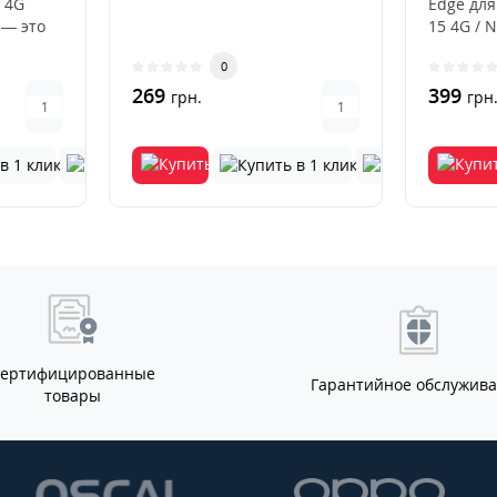
 4G
Edge для
 — это
15 4G / 
ный
цвета — 
0
269
399
грн.
грн
Сертифицированные
Гарантийное обслужив
товары