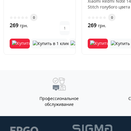
Xiaomi Redmi Note 14
Stitch голубого цвета
стильный и практич
0
0
акс..
269
269
грн.
грн.
Профессиональное
обслуживание