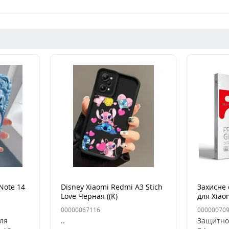
Note 14
Disney Xiaomi Redmi A3 Stich
Захисне 
Love Черная ((K)
для Xiao
4G/Note
00000067116
00000070
для
..
Защитно