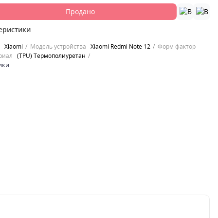
Продано
еристики
Xiaomi
Модель устройства
Xiaomi Redmi Note 12
Форм фактор
риал
(TPU) Термополиуретан
ики