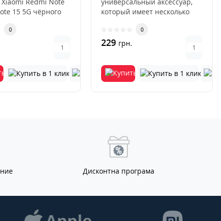
 Xiaomi Redmi Note
универсальный аксессуар,
Note 15 5G чёрного
который имеет несколько
это современн..
преимуществ перед други..
0
0
229
.
грн.
ание
Дисконтна програма