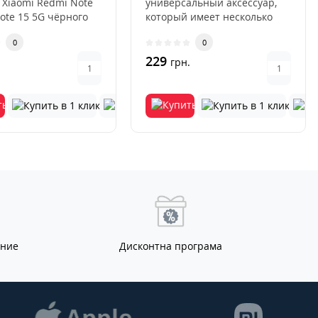
 Xiaomi Redmi Note
универсальный аксессуар,
Note 15 5G чёрного
который имеет несколько
это современн..
преимуществ перед други..
0
0
229
.
грн.
ание
Дисконтна програма