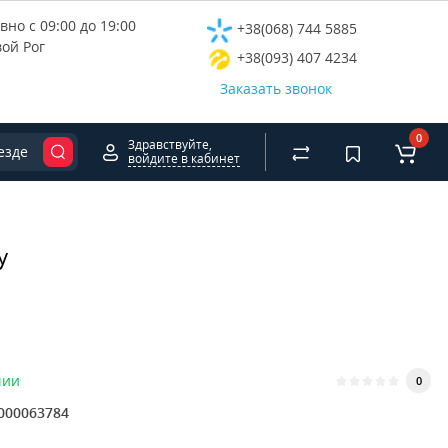
но с 09:00 до 19:00
+38(068) 744 5885
вой Рог
+38(093) 407 4234
Заказать звонок
0
Здравствуйте,
езде
войдите в кабинет
y
чии
0
000063784