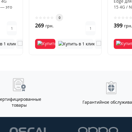
 4G
Edge для
 — это
15 4G / 
ный
цвета — 
0
269
399
грн.
грн
Сертифицированные
Гарантийное обслужив
товары