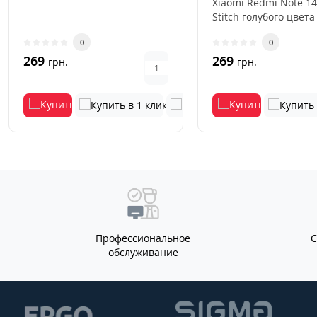
Xiaomi Redmi Note 14
Stitch голубого цвета
стильный и практич
0
0
акс..
269
269
грн.
грн.
Профессиональное
обслуживание