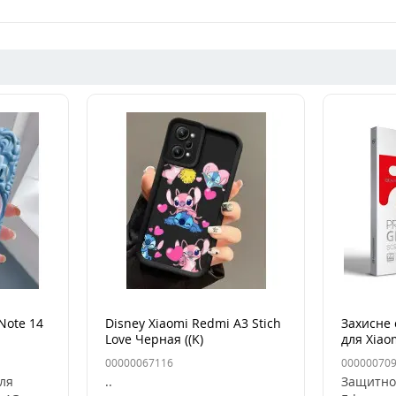
Note 14
Disney Xiaomi Redmi A3 Stich
Захисне 
Love Черная ((K)
для Xiao
4G/Note
00000067116
00000070
для
..
Защитно