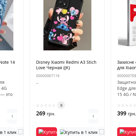
Note 14
Disney Xiaomi Redmi A3 Stich
Захисне 
Love Черная ((K)
для Xiao
4G/Note
00000067116
00000070
для
..
Защитно
 4G
Edge для
 — это
15 4G / 
ный
цвета — 
0
269
399
грн.
грн