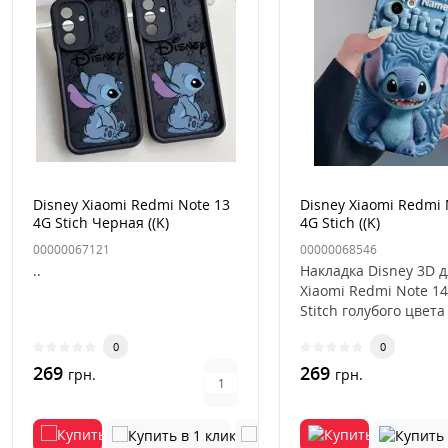
Disney Xiaomi Redmi Note 13
Disney Xiaomi Redmi 
4G Stich Черная ((K)
4G Stich ((K)
00000067121
00000068546
..
Накладка Disney 3D 
Xiaomi Redmi Note 14
Stitch голубого цвета
стильный и практич
0
0
акс..
269
269
грн.
грн.