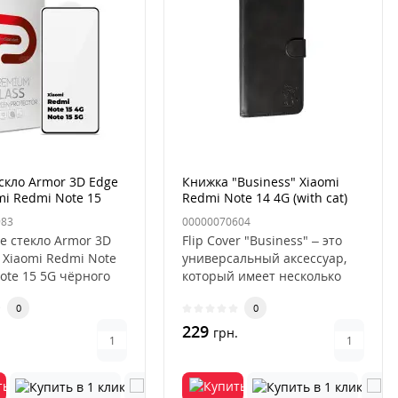
скло Armor 3D Edge
Книжка "Business" Xiaomi
mi Redmi Note 15
Redmi Note 14 4G (with cat)
15 5G Чёрный
983
00000070604
е стекло Armor 3D
Flip Cover "Business" – это
 Xiaomi Redmi Note
универсальный аксессуар,
Note 15 5G чёрного
который имеет несколько
это современн..
преимуществ перед други..
0
0
229
.
грн.