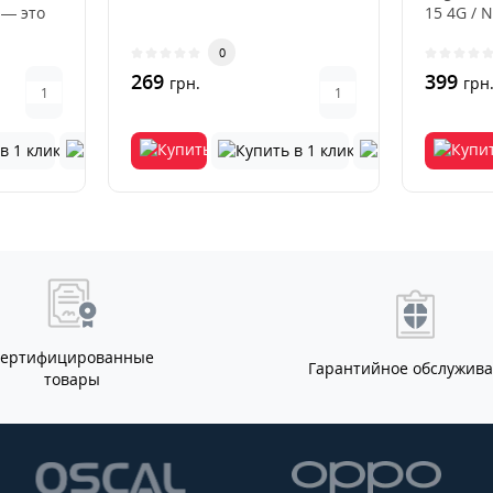
 — это
15 4G / 
ный
цвета — 
0
269
399
грн.
грн
Сертифицированные
Гарантийное обслужив
товары