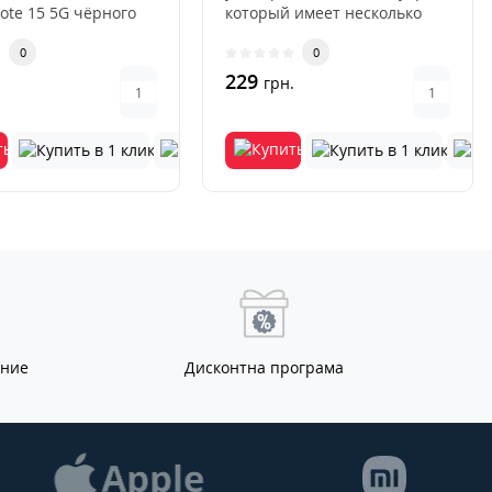
Note 15 5G чёрного
который имеет несколько
это современн..
преимуществ перед други..
0
0
229
.
грн.
ание
Дисконтна програма