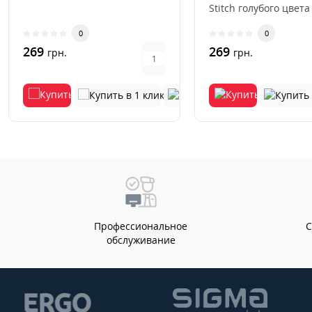
Stitch голубого цвета
стильный и практич
0
0
акс..
269
269
грн.
грн.
Профессиональное
обслуживание