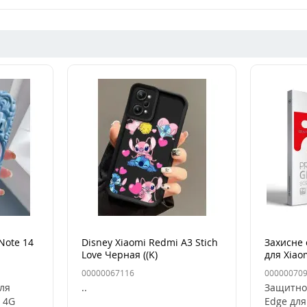
Note 14
Disney Xiaomi Redmi A3 Stich
Захисне 
Love Черная ((K)
для Xiao
4G/Note
00000067116
00000070
для
..
Защитно
 4G
Edge для