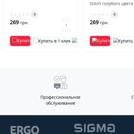
Stitch голубого цвета
стильный и практич
0
0
акс..
269
269
грн.
грн.
Профессиональное
обслуживание