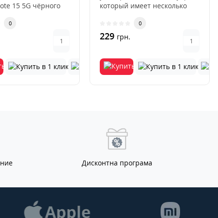
Note 15 5G чёрного
который имеет несколько
это современн..
преимуществ перед други..
0
0
229
.
грн.
ание
Дисконтна програма