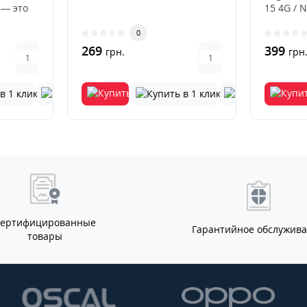
 — это
15 4G / 
ный
цвета — 
0
269
399
грн.
грн
Сертифицированные
Гарантийное обслужив
товары