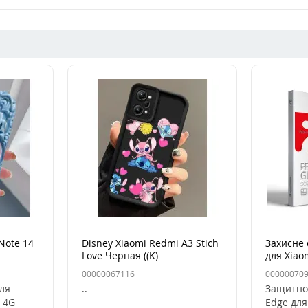
Note 14
Disney Xiaomi Redmi A3 Stich
Захисне 
Love Черная ((K)
для Xiao
4G/Note
00000067116
00000070
для
..
Защитно
 4G
Edge для