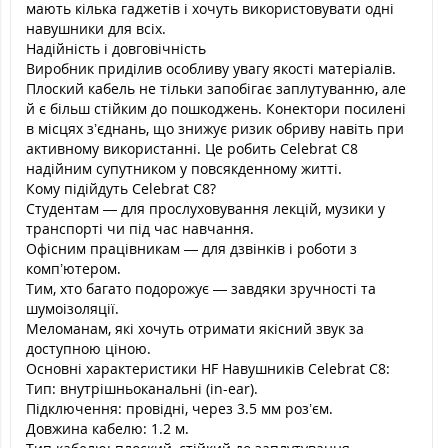
мають кілька гаджетів і хочуть використовувати одні
навушники для всіх.
Надійність і довговічність
Виробник приділив особливу увагу якості матеріалів.
Плоский кабель не тільки запобігає заплутуванню, але
й є більш стійким до пошкоджень. Конектори посилені
в місцях з’єднань, що знижує ризик обриву навіть при
активному використанні. Це робить Celebrat C8
надійним супутником у повсякденному житті.
Кому підійдуть Celebrat C8?
Студентам — для прослуховування лекцій, музики у
транспорті чи під час навчання.
Офісним працівникам — для дзвінків і роботи з
комп’ютером.
Тим, хто багато подорожує — завдяки зручності та
шумоізоляції.
Меломанам, які хочуть отримати якісний звук за
доступною ціною.
Основні характеристики HF Навушників Celebrat C8:
Тип: внутрішньоканальні (in-ear).
Підключення: провідні, через 3.5 мм роз’єм.
Довжина кабелю: 1.2 м.