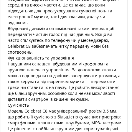
середні та високі частоти. Це означає, що вони
підходять як для прослуховування сучасної поп- та
електронної музики, так і для класики, джазу чи
аудіокниг.
Вбудовані динаміки оптимізовані таким чином, щоб
передавати чистий голос під час дзвінків. Якщо ви
часто спілкуєтесь по телефону чи у месенджерах,
Celebrat C8 забезпечать чітку передачу мови без
спотворень.
Функціональність та управління
Навушники оснащені вбудованим мікрофоном та
зручною панеллю управління. За допомогою кнопки
можна відповідати на дзвінки, завершувати розмови, а
також керувати відтворенням музики — перемикати
треки чи ставити їх на паузу. Це робить використання
ще більш зручним, особливо коли немає можливості
діставати смартфон із кишені чи сумки.
Сумісність
Модель Celebrat C8 має універсальний роз’єм 3.5 мм,
що робить її сумісною з більшістю сучасних пристроїв:
смартфонами, планшетами, ноутбуками, MP3-плеєрами.
Це рішення є найбільш зручним для користувачів, які