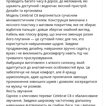
проводить багато часу в дорозі, до меломанів, які
шукають доступний і водночас якісний пристрій.
Дизайн та ергономіка
Модель Celebrat C8 вирізняється сучасним
мінімалістичним стилем. Конструкція виконана з
якісного пластику з матовим покриттям, яке не збирає
відбитків пальців і довше зберігає охайний вигляд.
Кабель має плоску форму, що значно зменшує ризик
його плутання — це суттєвий плюс для тих, хто
користується навушниками щодня. Завдяки
продуманому дизайну, навушники зручно сидять у
вухах і не викликають дискомфорту навіть під час
тривалого прослуховування.
Амбушюри виготовлені з м’якого силікону, який
адаптується до анатомічних особливостей вуха. Це
забезпечує не лише комфорт, але й кращу
шумоізоляцію, адже щільне прилягання зменшує
проникнення зовнішніх шумів і дозволяє зосередитися
на музиці чи розмові.
Якість звучання
Однією з ключових переваг Celebrat C8 є збалансоване
звучання. Завдяки широкому частотному діапазону
навушники відтворюють як глибокі баси, так і виразні