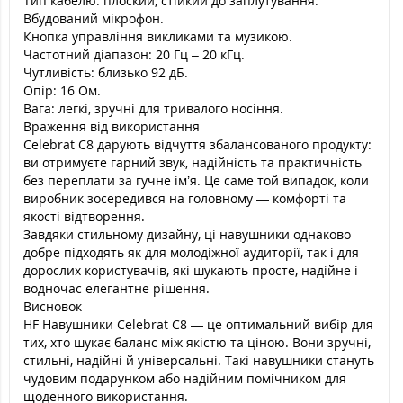
Тип кабелю: плоский, стійкий до заплутування.
Вбудований мікрофон.
Кнопка управління викликами та музикою.
Частотний діапазон: 20 Гц – 20 кГц.
Чутливість: близько 92 дБ.
Опір: 16 Ом.
Вага: легкі, зручні для тривалого носіння.
Враження від використання
Celebrat C8 дарують відчуття збалансованого продукту:
ви отримуєте гарний звук, надійність та практичність
без переплати за гучне ім’я. Це саме той випадок, коли
виробник зосередився на головному — комфорті та
якості відтворення.
Завдяки стильному дизайну, ці навушники однаково
добре підходять як для молодіжної аудиторії, так і для
дорослих користувачів, які шукають просте, надійне і
водночас елегантне рішення.
Висновок
HF Навушники Celebrat C8 — це оптимальний вибір для
тих, хто шукає баланс між якістю та ціною. Вони зручні,
стильні, надійні й універсальні. Такі навушники стануть
чудовим подарунком або надійним помічником для
щоденного використання.