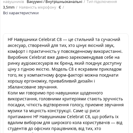
навушників
Вакуумні / Внутрішньоканальні
Тип підключення
3,5mm
Наявність мікрофону
Є
Всі характеристики
HF Навушники Celebrat C8 — це стильний та сучасний
аксесуар, створений для тих, хто цінує якісний звук,
комфорт і практичність у повсякденному використанні.
Виробник Celebrat вже давно зарекомендував себе на
ринку аудіоаксесуарів як бренд, який поєднує доступну
ціну з гідною якістю. Модель C8 є яскравим прикладом
того, як у компактному форм-факторі можна поєднати
хорошу ергономіку, привабливий дизайн і
збалансоване звучання.
Коли ми говоримо про навушники щоденного
використання, головними критеріями стають зручність
посадки, чіткість відтворення голосу, приємне звучання
музики та міцність конструкції. Саме ці риси
притаманні HF Навушникам Celebrat C8, що робить їх
вдалим вибором для широкого кола користувачів — від
студентів до офісних працівників, від тих, хто