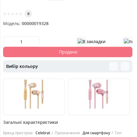
0
Модель:
00000019328
Продано
Вибір кольору
239
299
2
грн.
грн.
Загальні характеристики
Бренд пристрою
Celebrat
Призначення
Для смартфону
Тип