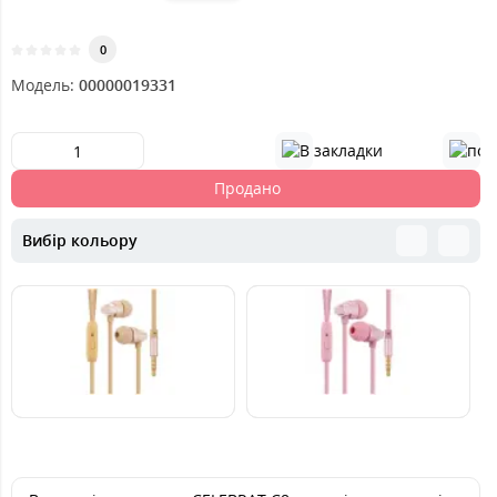
0
Модель:
00000019331
Продано
Вибір кольору
239
299
2
грн.
грн.