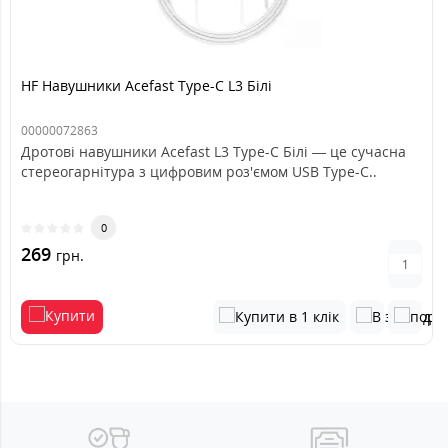
HF Навушники Acefast Type-C L3 Білі
00000072863
Дротові навушники Acefast L3 Type-C Білі — це сучасна
стереогарнітура з цифровим роз'ємом USB Type-C..
0
269
грн.