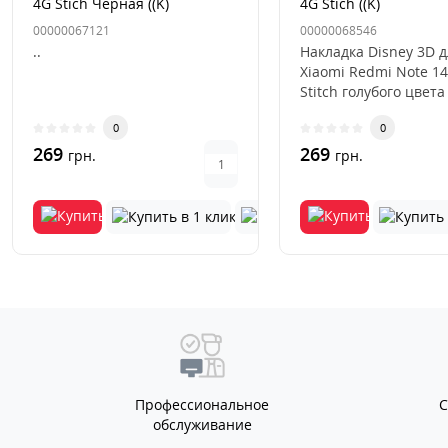
4G Stich Черная ((K)
4G Stich ((K)
00000067121
00000068546
..
Накладка Disney 3D 
Xiaomi Redmi Note 14
Stitch голубого цвета
стильный и практич
0
0
акс..
269
269
грн.
грн.
Профессиональное
обслуживание