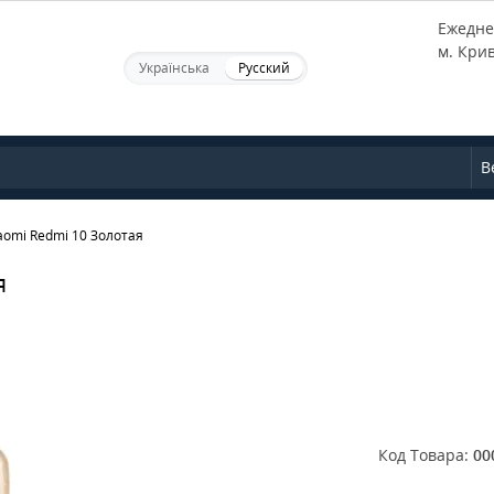
Ежеднев
м. Кри
Українська
Русский
В
omi Redmi 10 Золотая
я
Код Товара:
00