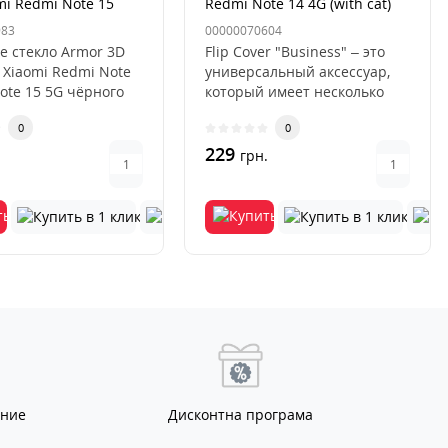
mi Redmi Note 15
Redmi Note 14 4G (with cat)
15 5G Чёрный
983
00000070604
е стекло Armor 3D
Flip Cover "Business" – это
 Xiaomi Redmi Note
универсальный аксессуар,
Note 15 5G чёрного
который имеет несколько
это современн..
преимуществ перед други..
0
0
229
.
грн.
ание
Дисконтна програма