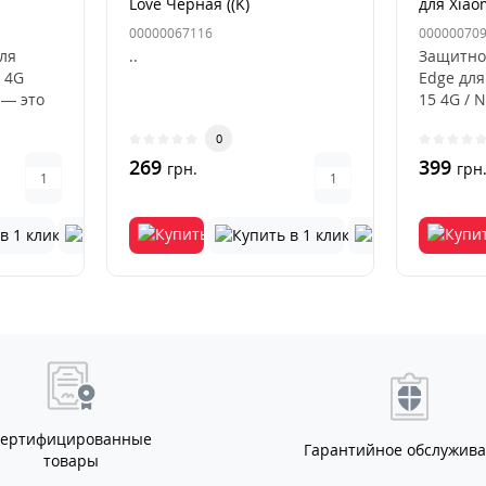
Love Черная ((K)
для Xiao
4G/Note
00000067116
00000070
для
..
Защитно
 4G
Edge для
 — это
15 4G / 
ный
цвета — 
0
269
399
грн.
грн
Сертифицированные
Гарантийное обслужив
товары