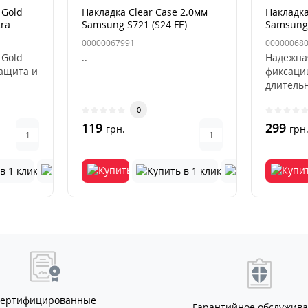
 Gold
Накладка Clear Case 2.0мм
Накладка
tra
Samsung S721 (S24 FE)
Samsung 
Прозрачная
(S936) De
00000067991
00000068
 Gold
..
Надежна
защита и
фиксаци
длитель
Beige
использ
0
деформа
119
выцвета
299
грн.
грн
Сертифицированные
Гарантийное обслужив