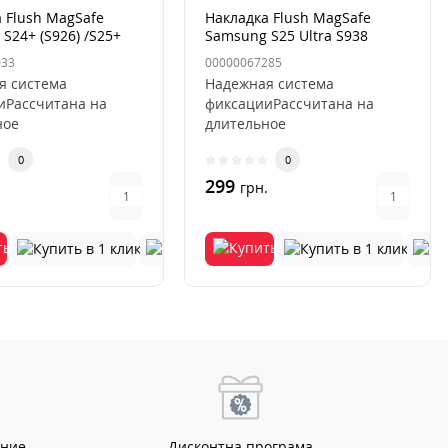
 Flush MagSafe
Накладка Flush MagSafe
S24+ (S926) /S25+
Samsung S25 Ultra S938
sert Gold
Серая (Titanium Grey)
033
00000067285
я система
Надежная система
иРассчитана на
фиксацииРассчитана на
ное
длительное
ованиеИсключается
использованиеИсключается
0
0
ция и
деформация и
ниеУс..
выцветаниеУс..
299
.
грн.
ание
Дисконтна програма