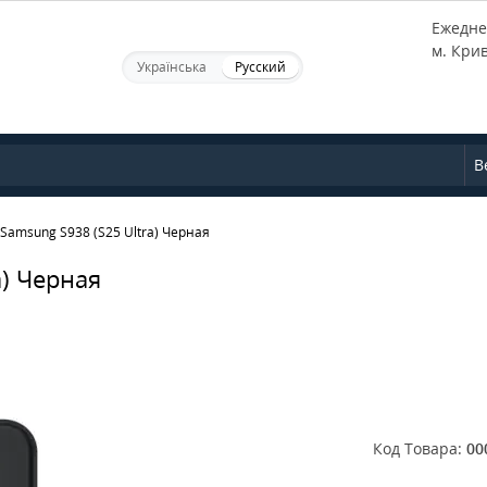
Ежеднев
м. Кри
Українська
Русский
В
Samsung S938 (S25 Ultra) Черная
a) Черная
Код Товара:
00