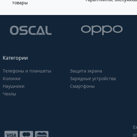
товары
Категории
Телефоны и планшеты
Защита экрана
Колонки
Зарядные устройства
Наушники
Смартфоны
Чехлы
Е
s