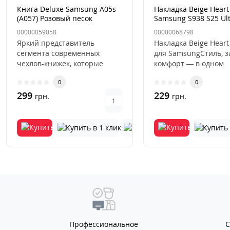
Книга Deluxe Samsung A05s
Накладка Beige Heart
(A057) Розовый песок
Samsung S938 S25 Ul
Коричневая
00000059058
00000068798
Яркий представитель
Накладка Beige Heart
сегмента современных
для SamsungСтиль, 
чехлов-книжек, которые
комфорт — в одном
буквально недавно вернули
аксессуаре.Накладка 
0
0
свою огром..
Hea..
299
229
грн.
грн.
Профессиональное