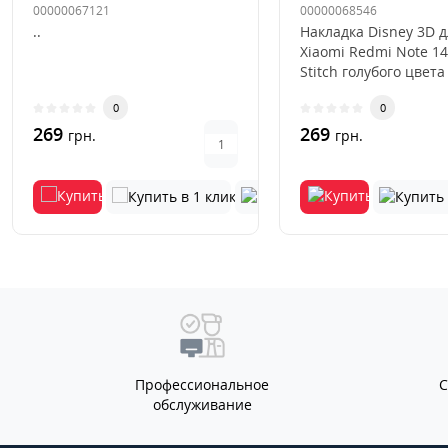
00000067121
00000068546
..
Накладка Disney 3D 
Xiaomi Redmi Note 14
Stitch голубого цвета
стильный и практич
0
0
акс..
269
269
грн.
грн.
Профессиональное
обслуживание