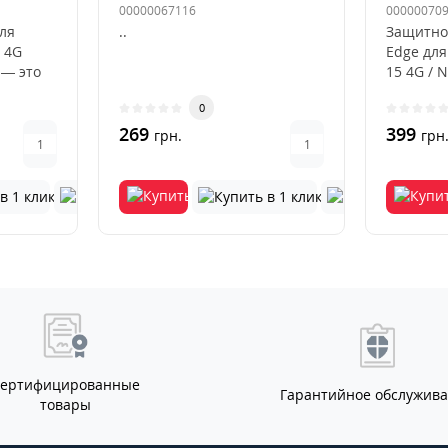
4G/Note
00000067116
00000070
для
..
Защитно
 4G
Edge для
 — это
15 4G / 
ный
цвета — 
0
269
399
грн.
грн
Сертифицированные
Гарантийное обслужив
товары