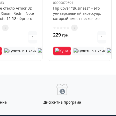
15 5G Чёрный
983
00000070604
е стекло Armor 3D
Flip Cover "Business" – это
 Xiaomi Redmi Note
универсальный аксессуар,
Note 15 5G чёрного
который имеет несколько
это современн..
преимуществ перед други..
0
0
229
.
грн.
ание
Дисконтна програма