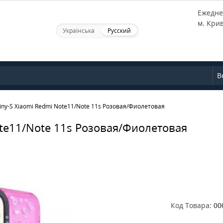
Ежеднев
м. Кри
Українська
Русский
В
iny-S Xiaomi Redmi Note11/Note 11s Розовая/Фиолетовая
ote11/Note 11s Розовая/Фиолетовая
Код Товара:
00