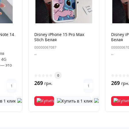
Note 14
Disney iPhone 15 Pro Max
Disney iP
Stich Белая
Белая
00000067087
00000067
для
..
..
 4G
 — это
ный
0
269
269
грн.
грн