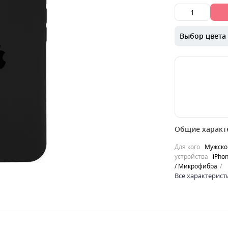
Выбор цвета
00000042315
Общие характ
MagSafe — это
аксессуаров, 
Для кого
Мужско
примагничива
устройства
iPhon
более ..
/ Микрофибра
0
Все характерист
449
грн.
Продано