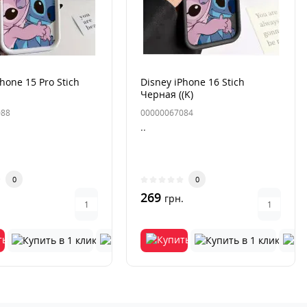
hone 15 Pro Stich
Disney iPhone 16 Stich
Черная ((K)
088
00000067084
..
0
0
269
.
грн.