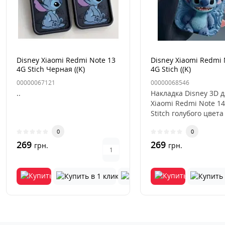
Disney Xiaomi Redmi Note 13
Disney Xiaomi Redmi 
4G Stich Черная ((K)
4G Stich ((K)
00000067121
00000068546
..
Накладка Disney 3D 
Xiaomi Redmi Note 14
Stitch голубого цвета
стильный и практич
0
0
акс..
269
269
грн.
грн.